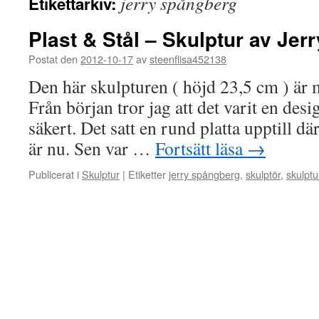
jerry spångberg
Etikettarkiv:
Plast & Stål – Skulptur av Je
Postat den
2012-10-17
av
steenflisa452138
Den här skulpturen ( höjd 23,5 cm ) är 
Från början tror jag att det varit en des
säkert. Det satt en rund platta upptill d
är nu. Sen var …
Fortsätt läsa
→
Publicerat i
Skulptur
|
Etiketter
jerry spångberg
,
skulptör
,
skulptu