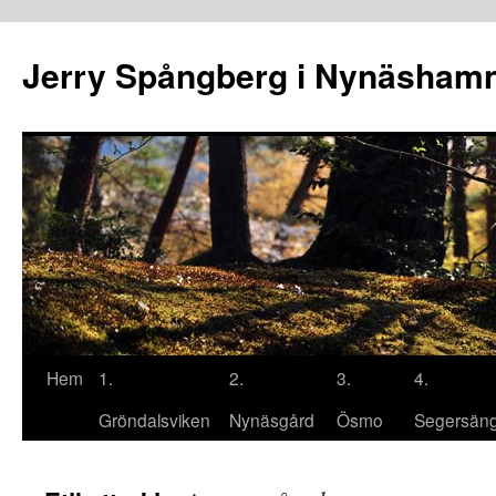
Hoppa
till
Jerry Spångberg i Nynäsham
innehåll
Hem
1.
2.
3.
4.
Gröndalsviken
Nynäsgård
Ösmo
Segersän