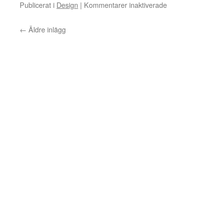
för
Publicerat i
Design
|
Kommentarer inaktiverade
Middle
East
←
Äldre inlägg
–
New
Earth
Skulptur