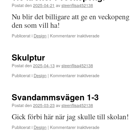
–
Postat den
2025-04-21
av
steenflisa452138
nya
Nu blir det billigare att ge en veckopeng 
tider
den som vill ha!
för
Publicerat i
Design
|
Kommentarer inaktiverade
Tio
kronor
i
Skulptur
veckopeng!
Postat den
2025-04-13
av
steenflisa452138
för
Publicerat i
Design
|
Kommentarer inaktiverade
Skulptur
Svandammsvägen 1-3
Postat den
2025-03-23
av
steenflisa452138
Gick förbi här när jag skulle till skolan!
för
Publicerat i
Design
|
Kommentarer inaktiverade