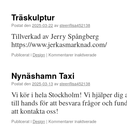
Svandammsväg
1-
3
Träskulptur
Postat den
2025-03-22
av
steenflisa452138
Tillverkad av Jerry Spångberg
https://www.jerkasmarknad.com/
för
Publicerat i
Design
|
Kommentarer inaktiverade
Träskulptur
Nynäshamn Taxi
Postat den
2025-03-13
av
steenflisa452138
Vi kör i hela Stockholm! Vi hjälper dig 
till hands för att besvara frågor och f
att kontakta oss!
för
Publicerat i
Design
|
Kommentarer inaktiverade
Nynäshamn