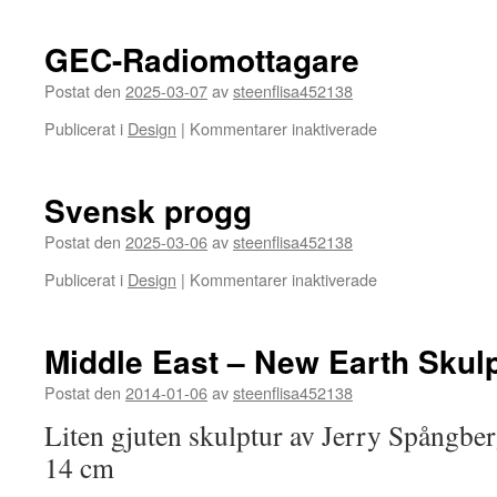
Taxi
GEC-Radiomottagare
Postat den
2025-03-07
av
steenflisa452138
för
Publicerat i
Design
|
Kommentarer inaktiverade
GEC-
Radiomottagare
Svensk progg
Postat den
2025-03-06
av
steenflisa452138
för
Publicerat i
Design
|
Kommentarer inaktiverade
Svensk
progg
Middle East – New Earth Skul
Postat den
2014-01-06
av
steenflisa452138
Liten gjuten skulptur av Jerry Spångber
14 cm