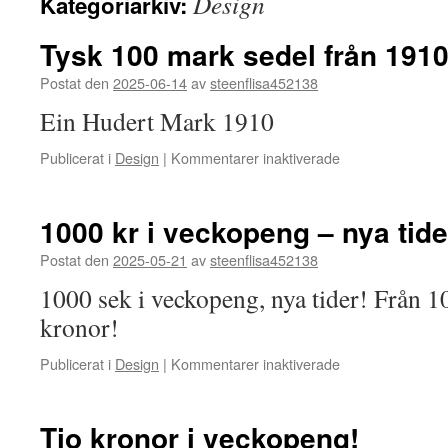
Design
Kategoriarkiv:
Tysk 100 mark sedel från 191
Postat den
2025-06-14
av
steenflisa452138
Ein Hudert Mark 1910
för
Publicerat i
Design
|
Kommentarer inaktiverade
Tysk
100
mark
1000 kr i veckopeng – nya tide
sedel
från
Postat den
2025-05-21
av
steenflisa452138
1910
1000 sek i veckopeng, nya tider! Från 10
kronor!
för
Publicerat i
Design
|
Kommentarer inaktiverade
1000
kr
i
Tio kronor i veckopeng!
veckopeng