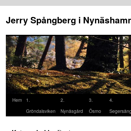
Hoppa
till
Jerry Spångberg i Nynäsham
innehåll
Hem
1.
2.
3.
4.
Gröndalsviken
Nynäsgård
Ösmo
Segersän