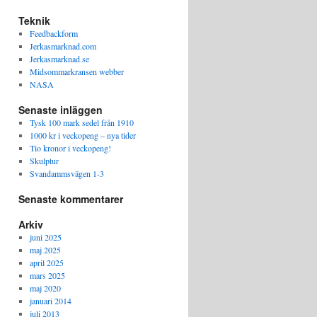
Teknik
Feedbackform
Jerkasmarknad.com
Jerkasmarknad.se
Midsommarkransen webber
NASA
Senaste inläggen
Tysk 100 mark sedel från 1910
1000 kr i veckopeng – nya tider
Tio kronor i veckopeng!
Skulptur
Svandammsvägen 1-3
Senaste kommentarer
Arkiv
juni 2025
maj 2025
april 2025
mars 2025
maj 2020
januari 2014
juli 2013