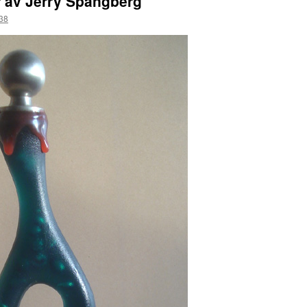
ur av Jerry Spångberg
138