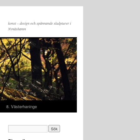
konst – design och spännande skulpturer i
Nynäshamn
8. Västerhaninge