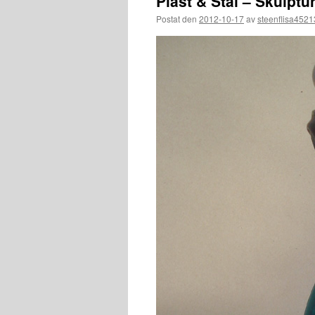
Plast & Stål – Skulpt
Postat den
2012-10-17
av
steenflisa452