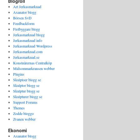
Blogroll
Art Jerkasmarknad
Axanator blogg
Börsen SvD
Feedbackform
Fiolbyggare blogg
Jerkasmarknad blogg
Jerkasmarknad info
Jerkasmarknad Wordpress
Jerkasmarknad.com
Jerkasmarknad.se
Konstnärernas Centralköp
Midsommarkransen webber
Plugins
Skulptoer blogg se
Skulptor blogg se
Skulptur blogg se
Skulpturer blogg se
Support Forums
Themes
Zodde bloggo
Zvanen webber
Ekonomi
Axanator blogg