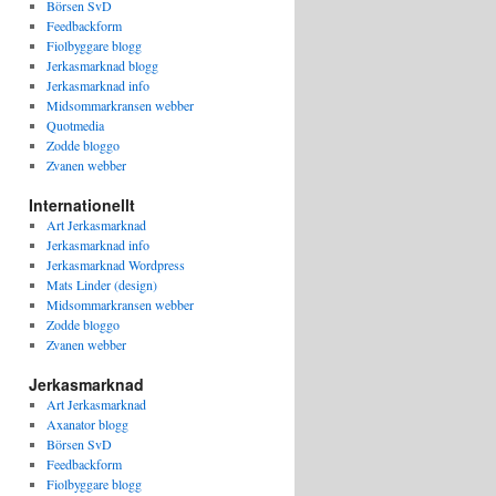
Börsen SvD
Feedbackform
Fiolbyggare blogg
Jerkasmarknad blogg
Jerkasmarknad info
Midsommarkransen webber
Quotmedia
Zodde bloggo
Zvanen webber
Internationellt
Art Jerkasmarknad
Jerkasmarknad info
Jerkasmarknad Wordpress
Mats Linder (design)
Midsommarkransen webber
Zodde bloggo
Zvanen webber
Jerkasmarknad
Art Jerkasmarknad
Axanator blogg
Börsen SvD
Feedbackform
Fiolbyggare blogg