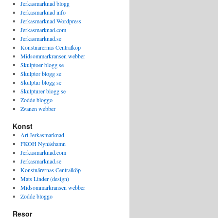
Jerkasmarknad blogg
Jerkasmarknad info
Jerkasmarknad Wordpress
Jerkasmarknad.com
Jerkasmarknad.se
Konstnärernas Centralköp
Midsommarkransen webber
Skulptoer blogg se
Skulptor blogg se
Skulptur blogg se
Skulpturer blogg se
Zodde bloggo
Zvanen webber
Konst
Art Jerkasmarknad
FKOH Nynäshamn
Jerkasmarknad.com
Jerkasmarknad.se
Konstnärernas Centralköp
Mats Linder (design)
Midsommarkransen webber
Zodde bloggo
Resor