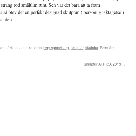
sträng röd smältlim runt. Sen var det bara att ta fram
s så blev det en perfekt designad skulptur. ( personlig iaktagelse )
at den.
ar märkts med etiketterna
jerry spångberg
,
skulptör
,
skulptur
. Bokmärk
Skulptur AFRICA 2013
→