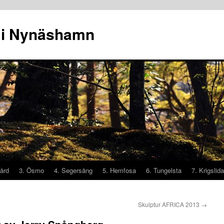
 i Nynäshamn
ård
3. Ösmo
4. Segersäng
5. Hemfosa
6. Tungelsta
7. Krigslida
Skulptur AFRICA 2013
→