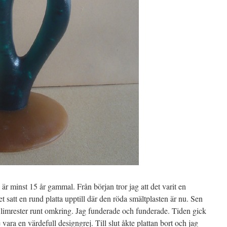
är minst 15 år gammal. Från början tror jag att det varit en
t satt en rund platta upptill där den röda smältplasten är nu. Sen
e limrester runt omkring. Jag funderade och funderade. Tiden gick
ara en värdefull designgrej. Till slut åkte plattan bort och jag