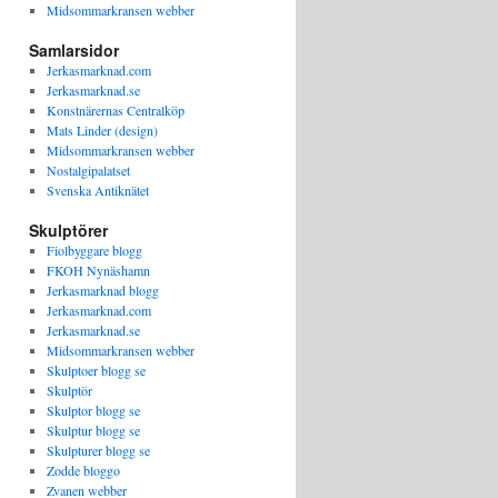
Midsommarkransen webber
Samlarsidor
Jerkasmarknad.com
Jerkasmarknad.se
Konstnärernas Centralköp
Mats Linder (design)
Midsommarkransen webber
Nostalgipalatset
Svenska Antiknätet
Skulptörer
Fiolbyggare blogg
FKOH Nynäshamn
Jerkasmarknad blogg
Jerkasmarknad.com
Jerkasmarknad.se
Midsommarkransen webber
Skulptoer blogg se
Skulptör
Skulptor blogg se
Skulptur blogg se
Skulpturer blogg se
Zodde bloggo
Zvanen webber