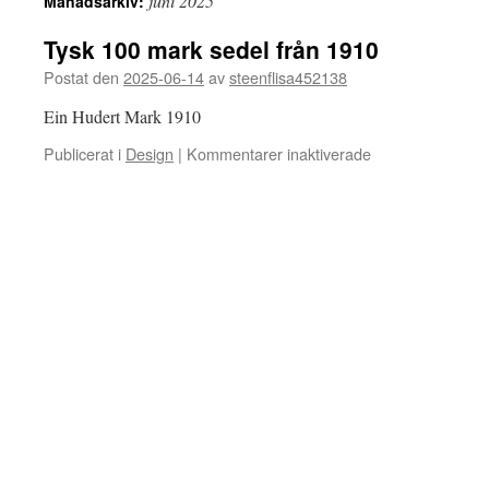
juni 2025
Månadsarkiv:
Tysk 100 mark sedel från 1910
Postat den
2025-06-14
av
steenflisa452138
Ein Hudert Mark 1910
för
Publicerat i
Design
|
Kommentarer inaktiverade
Tysk
100
mark
sedel
från
1910