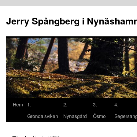
Hoppa
till
Jerry Spångberg i Nynäsham
innehåll
Hem
1.
2.
3.
4.
Gröndalsviken
Nynäsgård
Ösmo
Segersän